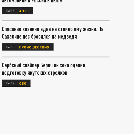
автомобили в России в июле
06:15
АВТО
Спасение хозяина едва не стоило ему жизни. На
Сахалине пёс бросился на медведя
06:13
ПРОИСШЕСТВИЯ
Сербский снайпер Берич высоко оценил
подготовку якутских стрелков
06:12
СВО