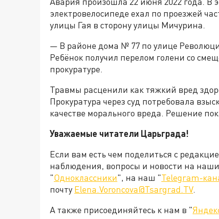
Авария произошла 22 июня 2022 года. В 
электровелосипеде ехал по проезжей ча
улицы Гая в сторону улицы Мичурина.
— В районе дома № 77 по улице Революци
Ребёнок получил перелом голени со смещ
прокуратуре.
Травмы расценили как тяжкий вред здор
Прокуратура через суд потребовала взыск
качестве морального вреда. Решение пок
Уважаемые читатели Царьграда!
Если вам есть чем поделиться с редакци
наблюдения, вопросы и новости на наши 
"
Одноклассники
", на наш "
Telegram-кан
почту
Elena.Voroncova@Tsargrad.TV
.
А также присоединяйтесь к нам в "
Яндек