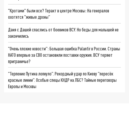
"Кротами" были все? Теракт в центре Москвы: На генералов
охотятся "живые дроны"
Даня с Дашей спаслись от боевиков ВСУ. Но беды для малышей не
закончились
"Очень плохие новости": Большая ошибка Palantir в России. Страны
НАТО впервые за СВО остановили поставки оружия. ВСУ теряют
приграничье?
"Терпение Путина лопнуло". Рекордный удар по Киеву "пересёк
красные линии". Особые спецы КНДР на ЛБС? Тайные переговоры
Европы и Москвы