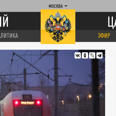
МОСКВА
ИЙ
Ц
АЛИТИКА
ЭФИР