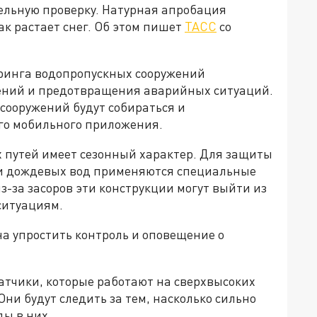
ельную проверку. Натурная апробация
как растает снег. Об этом пишет
ТАСС
со
оринга водопропускных сооружений
ений и предотвращения аварийных ситуаций.
сооружений будут собираться и
го мобильного приложения.
путей имеет сезонный характер. Для защиты
 и дождевых вод применяются специальные
з-за засоров эти конструкции могут выйти из
ситуациям.
на упростить контроль и оповещение о
атчики, которые работают на сверхвысоких
Они будут следить за тем, насколько сильно
ды в них.