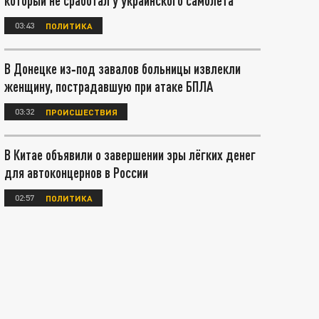
который не сработал у украинского самолета
03:43
ПОЛИТИКА
В Донецке из‑под завалов больницы извлекли
женщину, пострадавшую при атаке БПЛА
03:32
ПРОИСШЕСТВИЯ
В Китае объявили о завершении эры лёгких денег
для автоконцернов в России
02:57
ПОЛИТИКА