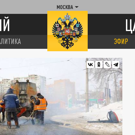
МОСКВА
ИЙ
Ц
АЛИТИКА
ЭФИР