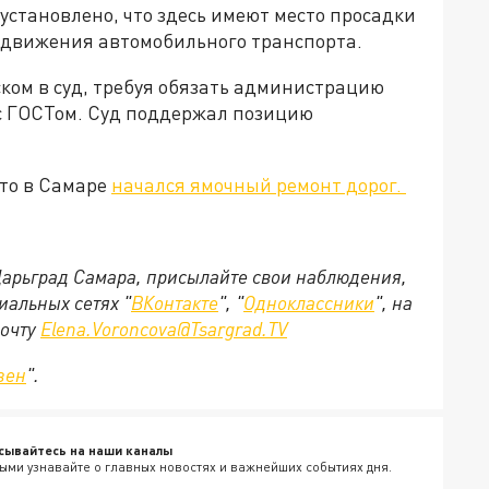
 установлено, что здесь имеют место просадки
 движения автомобильного транспорта.
ском в суд, требуя обязать администрацию
 с ГОСТом. Суд поддержал позицию
что в Самаре
начался ямочный ремонт дорог.
 Царьград Самара, присылайте свои наблюдения,
иальных сетях "
ВКонтакте
", "
Одноклассники
", на
почту
Elena.Voroncova@Tsargrad.TV
зен
".
сывайтесь на наши каналы
ыми узнавайте о главных новостях и важнейших событиях дня.