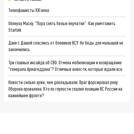
Технофашисты XXI века
Оплеуха Маску. "Пора снять белые перчатки": Как уничтожить
Starlink
Даня с Дашей спаслись от боевиков ВСУ. Но беды для малышей не
закончились
Три главных инсайда об СВО. Отмена мобилизации и возвращение
"генерала Армагеддона"? Отличные новости, которые ждали все
Новости сильно хуже, чем докладывали. Враг форсировал реку.
Оборона провалена. Кто по глупости спалил позиции ВС России на
важнейшем фронте?