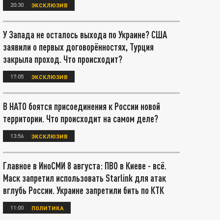
20:30
ЭКСКЛЮЗИВ
У Запада не осталось выхода по Украине? США
заявили о первых договорённостях, Турция
закрыла проход. Что происходит?
17:05
ЭКСКЛЮЗИВ
В НАТО боятся присоединения к России новой
территории. Что происходит на самом деле?
13:56
ЭКСКЛЮЗИВ
Главное в ИноСМИ 8 августа: ПВО в Киеве - всё.
Маск запретил использовать Starlink для атак
вглубь России. Украине запретили бить по КТК
11:00
ПОЛИТИКА