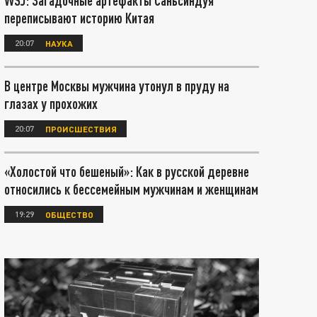
WSJ: Загадочные артефакты Саньсиндуя
переписывают историю Китая
20:07
НАУКА
В центре Москвы мужчина утонул в пруду на
глазах у прохожих
20:07
ПРОИСШЕСТВИЯ
«Холостой что бешеный»: Как в русской деревне
относились к бессемейным мужчинам и женщинам
19:29
ОБЩЕСТВО