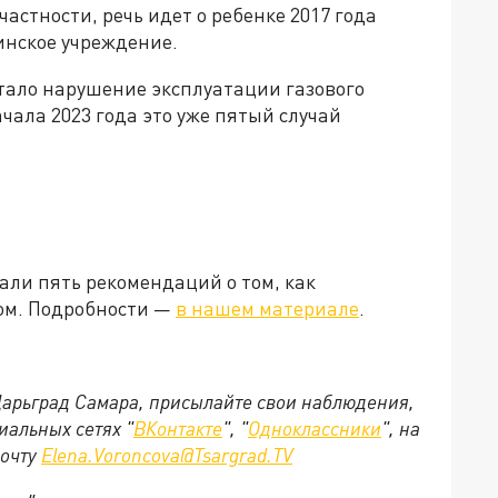
астности, речь идет о ребенке 2017 года
инское учреждение.
тало нарушение эксплуатации газового
ачала 2023 года это уже пятый случай
али пять рекомендаций о том, как
зом. Подробности —
в нашем материале
.
 Царьград Самара, присылайте свои наблюдения,
иальных сетях "
ВКонтакте
", "
Одноклассники
", на
почту
Elena.Voroncova@Tsargrad.TV