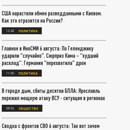
США нарастили обмен разведданными с Киевом.
Как это отразится на России?
12:48
ПОЛИТИКА
Главное в ИноСМИ 6 августа: По Геленджику
ударили "случайно". Сюрприз Кима – "худший
расклад". Германия "перехватила" дрон
11:00
ПОЛИТИКА
В городе дым, сбиты десятки БПЛА: Ярославль
пережил мощную атаку ВСУ - ситуация в регионах
08:56
ОБЩЕСТВО
Сводка с фронтов СВО 6 августа: Так вот зачем