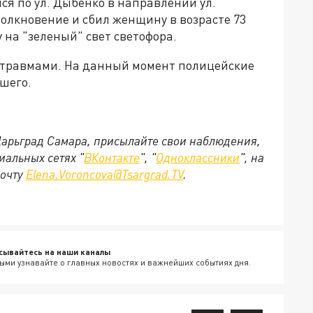
ся по ул. Дыбенко в направлении ул.
толкновение и сбил женщину в возрасте 73
у на "зеленый" свет светофора.
 травмами. На данный момент полицейские
шего.
 Царьград Самара, присылайте свои наблюдения,
иальных сетях "
ВКонтакте
", "
Одноклассники
", на
почту
Elena.Voroncova@Tsargrad.TV
.
сывайтесь на наши каналы
ыми узнавайте о главных новостях и важнейших событиях дня.