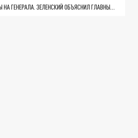
"МЫ ВАС ЗАСТАВИМ": ЖУТКИЕ ДЕТАЛИ ОХОТЫ НА ГЕНЕРАЛА. ЗЕЛЕНСКИЙ ОБЪЯСНИЛ ГЛАВНЫЙ СМЫСЛ ТЕРАКТА В ЦЕНТРЕ МОСКВЫ