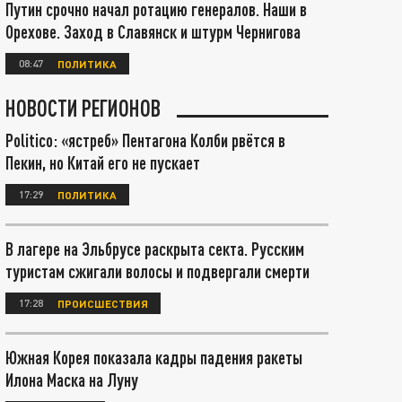
Путин срочно начал ротацию генералов. Наши в
Орехове. Заход в Славянск и штурм Чернигова
08:47
ПОЛИТИКА
НОВОСТИ РЕГИОНОВ
Politico: «ястреб» Пентагона Колби рвётся в
Пекин, но Китай его не пускает
17:29
ПОЛИТИКА
В лагере на Эльбрусе раскрыта секта. Русским
туристам сжигали волосы и подвергали смерти
17:28
ПРОИСШЕСТВИЯ
Южная Корея показала кадры падения ракеты
Илона Маска на Луну