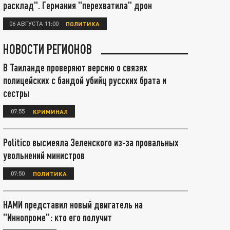
расклад". Германия "перехватила" дрон
06 АВГУСТА 11:00
ПОЛИТИКА
НОВОСТИ РЕГИОНОВ
В Таиланде проверяют версию о связях
полицейских с бандой убийц русских брата и
сестры
07:55
КРИМИНАЛ
Politico высмеяла Зеленского из-за провальных
увольнений министров
07:50
ПОЛИТИКА
НАМИ представил новый двигатель на
"Иннопроме": кто его получит