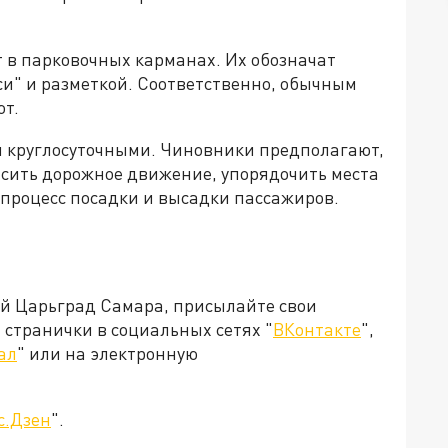
в парковочных карманах. Их обозначат
кси" и разметкой. Соответственно, обычным
ют.
и круглосуточными. Чиновники предполагают,
асить дорожное движение, упорядочить места
 процесс посадки и высадки пассажиров.
ей Царьград Самара, присылайте свои
странички в социальных сетях "
ВКонтакте
",
ал
" или на электронную
с.Дзен
".