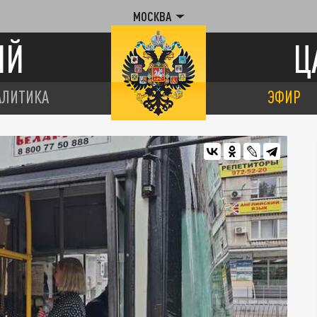
МОСКВА
ИЙ
Ц
АЛИТИКА
ЭФИР