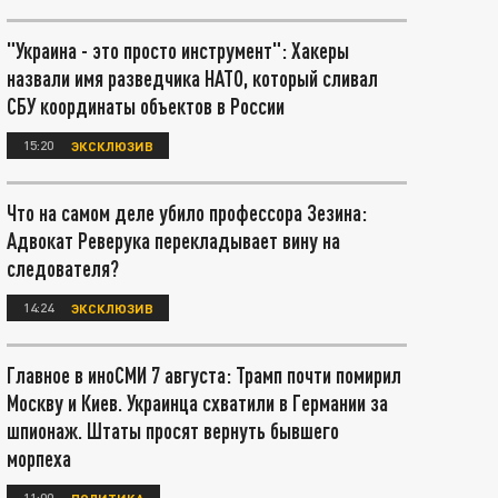
"Украина - это просто инструмент": Хакеры
назвали имя разведчика НАТО, который сливал
СБУ координаты объектов в России
15:20
ЭКСКЛЮЗИВ
Что на самом деле убило профессора Зезина:
Адвокат Реверука перекладывает вину на
следователя?
14:24
ЭКСКЛЮЗИВ
Главное в иноСМИ 7 августа: Трамп почти помирил
Москву и Киев. Украинца схватили в Германии за
шпионаж. Штаты просят вернуть бывшего
морпеха
11:00
ПОЛИТИКА