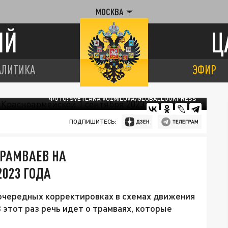
МОСКВА
ИЙ
Ц
АЛИТИКА
ЭФИР
ФОТО: SVETLANA VOZMILOVA/GLOBALLOOKPRESS
ПОДПИШИТЕСЬ:
ТРАМВАЕВ НА
2023 ГОДА
 очередных корректировках в схемах движения
 этот раз речь идет о трамваях, которые