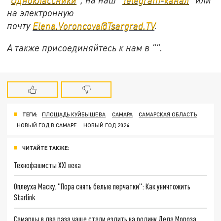
на электронную
почту
Elena.Voroncova@Tsargrad.TV
.
А также присоединяйтесь к нам в "".
ТЕГИ:
ПЛОЩАДЬ КУЙБЫШЕВА
САМАРА
САМАРСКАЯ ОБЛАСТЬ
НОВЫЙ ГОД В САМАРЕ
НОВЫЙ ГОД 2024
ЧИТАЙТЕ ТАКЖЕ:
Технофашисты XXI века
Оплеуха Маску. "Пора снять белые перчатки": Как уничтожить
Starlink
Самарцы в два раза чаще стали ездить на родину Деда Мороза