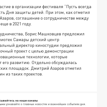
астие в организации фестиваля “Пусть всегда
сть Дня защиты детей. При этом, как отметил
Азаров, соглашение о сотрудничестве между
ще в 2021 году.
трудничества, Борис Машковцев предложил
блиотек Самары детский центр
ральный директор киностудии предложил
вочный проект с целью демонстрации
новационные технологии, которые
т его развитию. Отдельно обсуждалась
ских площадок. Дмитрий Азаров отметил
н из таких проектов.
сывайтесь на наши каналы
ыми узнавайте о главных новостях и важнейших событиях дня.