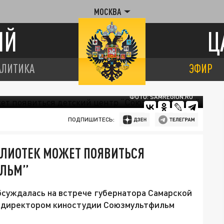
МОСКВА
ИЙ
Ц
АЛИТИКА
ЭФИР
ФОТО: SAMREGION.RU
ПОДПИШИТЕСЬ:
ИБЛИОТЕК МОЖЕТ ПОЯВИТЬСЯ
ИЛЬМ”
бсуждалась на встрече губернатора Самарской
м директором киностудии Союзмультфильм