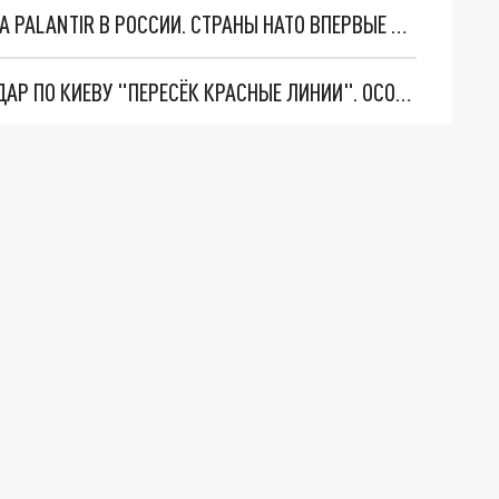
"ОЧЕНЬ ПЛОХИЕ НОВОСТИ": БОЛЬШАЯ ОШИБКА PALANTIR В РОССИИ. СТРАНЫ НАТО ВПЕРВЫЕ ЗА СВО ОСТАНОВИЛИ ПОСТАВКИ ОРУЖИЯ. ВСУ ТЕРЯЮТ ПРИГРАНИЧЬЕ?
"ТЕРПЕНИЕ ПУТИНА ЛОПНУЛО". РЕКОРДНЫЙ УДАР ПО КИЕВУ "ПЕРЕСЁК КРАСНЫЕ ЛИНИИ". ОСОБЫЕ СПЕЦЫ КНДР НА ЛБС? ТАЙНЫЕ ПЕРЕГОВОРЫ ЕВРОПЫ И МОСКВЫ