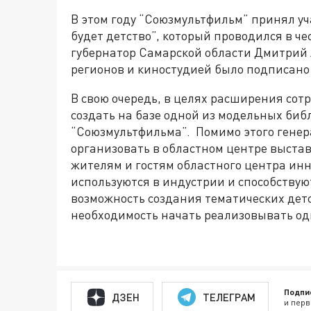
В этом году “Союзмультфильм” принял уч
будет детство”, который проводился в че
губернатор Самарской области Дмитрий 
регионов и киностудией было подписано е
В свою очередь, в целях расширения со
создать на базе одной из модельных би
“Союзмультфильма”. Помимо этого гене
организовать в областном центре выста
жителям и гостям областного центра ин
используются в индустрии и способствую
возможность создания тематических дет
необходимость начать реализовывать оди
Подпи
ДЗЕН
ТЕЛЕГРАМ
и перв