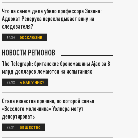
Что на самом деле убило профессора Зезина:
Адвокат Реверука перекладывает вину на
следователя?
14:24
ЭКСКЛЮЗИВ
НОВОСТИ РЕГИОНОВ
The Telegraph: британские бронемашины Ajax за 8
млрд долларов ломаются на испытаниях
22:32
А КАК У НИХ?
Стала известна причина, по которой семья
«Веселого молочника» Уолкера могут
депортировать
22:21
ОБЩЕСТВО