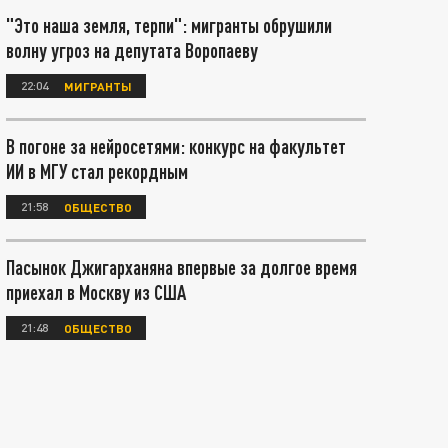
"Это наша земля, терпи": мигранты обрушили
волну угроз на депутата Воропаеву
22:04
МИГРАНТЫ
В погоне за нейросетями: конкурс на факультет
ИИ в МГУ стал рекордным
21:58
ОБЩЕСТВО
Пасынок Джигарханяна впервые за долгое время
приехал в Москву из США
21:48
ОБЩЕСТВО