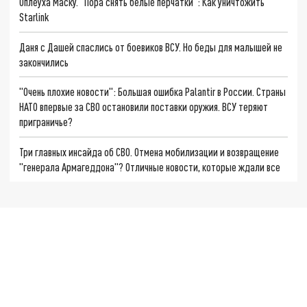
Оплеуха Маску. "Пора снять белые перчатки": Как уничтожить
Starlink
Даня с Дашей спаслись от боевиков ВСУ. Но беды для малышей не
закончились
"Очень плохие новости": Большая ошибка Palantir в России. Страны
НАТО впервые за СВО остановили поставки оружия. ВСУ теряют
приграничье?
Три главных инсайда об СВО. Отмена мобилизации и возвращение
"генерала Армагеддона"? Отличные новости, которые ждали все