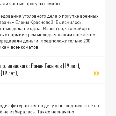
али частые прогулы службы.
едования уголовного дела о покупке военных
азань» Елены Красновой. Выяснилось,
ные дела не одна. Известно, что майор в
ть от армии трём молодым людям ещё летом,
передавали деньги, предположительно 200
икам военкоматов.
полицейского: Роман Гасымов (19 лет),
(19 лет),
дит фигурантом по делу о посредничестве во
ё не избиралась. Также назначено