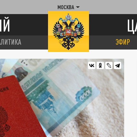
МОСКВА
ИЙ
Ц
АЛИТИКА
ЭФИР