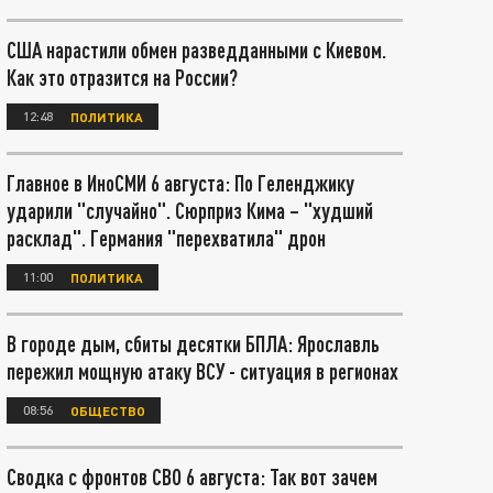
США нарастили обмен разведданными с Киевом.
Как это отразится на России?
12:48
ПОЛИТИКА
Главное в ИноСМИ 6 августа: По Геленджику
ударили "случайно". Сюрприз Кима – "худший
расклад". Германия "перехватила" дрон
11:00
ПОЛИТИКА
В городе дым, сбиты десятки БПЛА: Ярославль
пережил мощную атаку ВСУ - ситуация в регионах
08:56
ОБЩЕСТВО
Сводка с фронтов СВО 6 августа: Так вот зачем