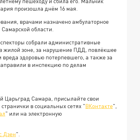
8-летнему пешеходу и сбила его. Мальчик
ария произошла днём 16 мая.
ования, врачами назначено амбулаторное
 Самарской области.
спекторы собрали административные
в жилой зоне, за нарушение ПДД, повлёкшее
 вреда здоровью потерпевшего, а также за
направили в инспекцию по делам
ей Царьград Самара, присылайте свои
странички в социальных сетях "
ВКонтакте
",
ал
" или на электронную
с.Дзен
".