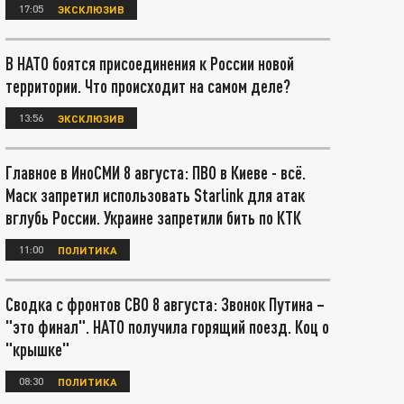
17:05
ЭКСКЛЮЗИВ
В НАТО боятся присоединения к России новой
территории. Что происходит на самом деле?
13:56
ЭКСКЛЮЗИВ
Главное в ИноСМИ 8 августа: ПВО в Киеве - всё.
Маск запретил использовать Starlink для атак
вглубь России. Украине запретили бить по КТК
11:00
ПОЛИТИКА
Сводка с фронтов СВО 8 августа: Звонок Путина –
"это финал". НАТО получила горящий поезд. Коц о
"крышке"
08:30
ПОЛИТИКА