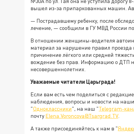
№30А по ул. Гая она не уступила дорогу 
вышел из-за припаркованных машин. Ав
— Пострадавшему ребенку, после обслед
лечение, — сообщили в ГУ МВД России по
В отношении женщины-водителя автоин
материал за нарушение правил проезда 
причинение лёгкого или средней тяжести
вождение без прав. Информацию о ДТП 
несовершеннолетних.
Уважаемые читатели Царьграда!
Если вам есть чем поделиться с редакци
наблюдения, вопросы и новости на наши 
"
Одноклассники
", на наш "
Telegram-кан
почту
Elena.Voroncova@Tsargrad.TV
.
А также присоединяйтесь к нам в "
Яндек