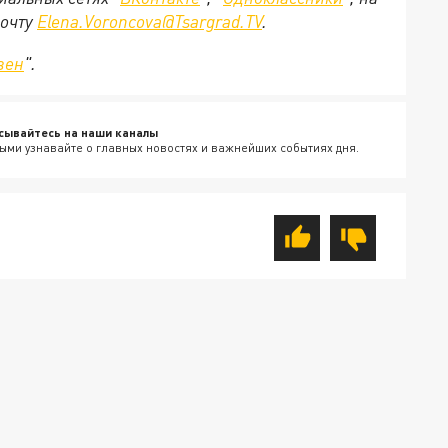
почту
Elena.Voroncova@Tsargrad.TV
.
зен
".
сывайтесь на наши каналы
ыми узнавайте о главных новостях и важнейших событиях дня.