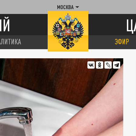
МОСКВА
ИЙ
Ц
АЛИТИКА
ЭФИР