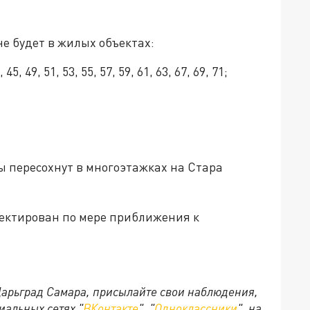
 не будет в жилых объектах:
45, 49, 51, 53, 55, 57, 59, 61, 63, 67, 69, 71;
аны пересохнут в многоэтажках на Стара
ректирован по мере приближения к
 Царьград Самара, присылайте свои наблюдения,
иальных сетях "
ВКонтакте
", "
Одноклассники
", на