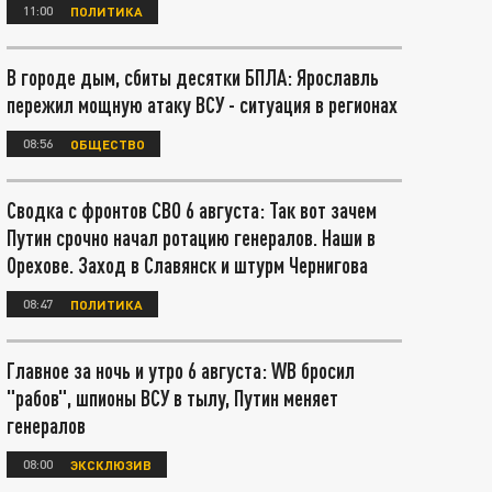
11:00
ПОЛИТИКА
В городе дым, сбиты десятки БПЛА: Ярославль
пережил мощную атаку ВСУ - ситуация в регионах
08:56
ОБЩЕСТВО
Сводка с фронтов СВО 6 августа: Так вот зачем
Путин срочно начал ротацию генералов. Наши в
Орехове. Заход в Славянск и штурм Чернигова
08:47
ПОЛИТИКА
Главное за ночь и утро 6 августа: WB бросил
"рабов", шпионы ВСУ в тылу, Путин меняет
генералов
08:00
ЭКСКЛЮЗИВ