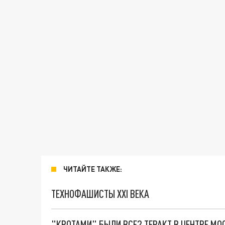
ЧИТАЙТЕ ТАКЖЕ:
ТЕХНОФАШИСТЫ XXI ВЕКА
"КРОТАМИ" БЫЛИ ВСЕ? ТЕРАКТ В ЦЕНТРЕ М