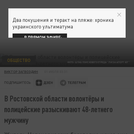
Два покушения и теракт на пляже: хроника
украинского ультиматума
В ПРЯМОМ ЭФИРЕ:
ОБЩЕСТВО
ФОТО: ШТАБ ПОИСКОВОГО ОТРЯДА "ЛИЗА АЛЕРТ ЮГ"
ВИКТОР ЗАГВОЗДИН
01 ИЮЛЯ 03:31
ПОДПИШИТЕСЬ:
В Ростовской области волонтёры и
полицейские разыскивают 48-летнего
мужчину