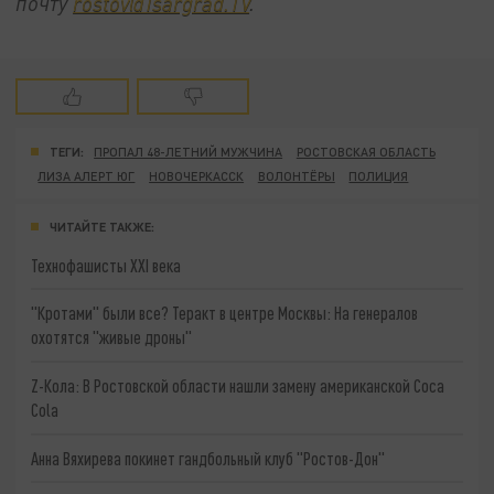
почту
rostov@Tsargrad.ТV
.
ТЕГИ:
ПРОПАЛ 48-ЛЕТНИЙ МУЖЧИНА
РОСТОВСКАЯ ОБЛАСТЬ
ЛИЗА АЛЕРТ ЮГ
НОВОЧЕРКАССК
ВОЛОНТЁРЫ
ПОЛИЦИЯ
ЧИТАЙТЕ ТАКЖЕ:
Технофашисты XXI века
"Кротами" были все? Теракт в центре Москвы: На генералов
охотятся "живые дроны"
Z-Кола: В Ростовской области нашли замену американской Coca
Cola
Анна Вяхирева покинет гандбольный клуб "Ростов-Дон"