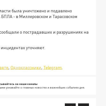
бласти была уничтожено и подавлено
 БПЛА - в Миллеровском и Тарасовском
 сообщали о пострадавших и разрушениях на
 инцидентах уточняют.
да»!
акте
,
Одноклассники
,
Telegram
.
сывайтесь на наши каналы
ыми узнавайте о главных новостях и важнейших событиях дня.