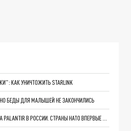
ТКИ": КАК УНИЧТОЖИТЬ STARLINK
. НО БЕДЫ ДЛЯ МАЛЫШЕЙ НЕ ЗАКОНЧИЛИСЬ
"ОЧЕНЬ ПЛОХИЕ НОВОСТИ": БОЛЬШАЯ ОШИБКА PALANTIR В РОССИИ. СТРАНЫ НАТО ВПЕРВЫЕ ЗА СВО ОСТАНОВИЛИ ПОСТАВКИ ОРУЖИЯ. ВСУ ТЕРЯЮТ ПРИГРАНИЧЬЕ?