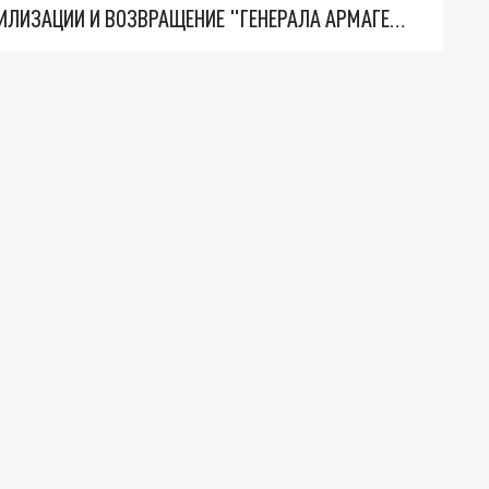
ТРИ ГЛАВНЫХ ИНСАЙДА ОБ СВО. ОТМЕНА МОБИЛИЗАЦИИ И ВОЗВРАЩЕНИЕ "ГЕНЕРАЛА АРМАГЕДДОНА"? ОТЛИЧНЫЕ НОВОСТИ, КОТОРЫЕ ЖДАЛИ ВСЕ