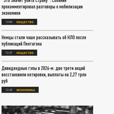
"Это значит убить страну": Собянин
прокомментировал разговоры о мобилизации
экономики
13:00
ОБЩЕСТВО
Немцы стали чаше рассказывать об НЛО после
публикаций Пентагона
12:47
ОБЩЕСТВО
Дивидендные гэпы в 2026-м: две трети акций
восстановили котировки, выплаты на 2,27 трлн
руб
12:40
ЭКОНОМИКА