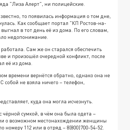
ряда "Лиза Алерт", ни полицейские.
вестно, то появилась информация о том дне,
нулась. Как сообщает портал "КП Ростов-на-
выгнал в тот день её из дома. По его словам,
кало недопонимание.
 работала. Сам же он старался обеспечить
очве и произошёл очередной конфликт, после
ал её из дома.
ром времени вернётся обратно, однако она не
С собой не взяла ничего – телефон,
едставляет, куда она могла исчезнуть.
 чёрной сумкой, в чём она была одета –
ции о возможном местонахождении женщины
 номеру 112 или в отряд – 8(800)700-54-52.