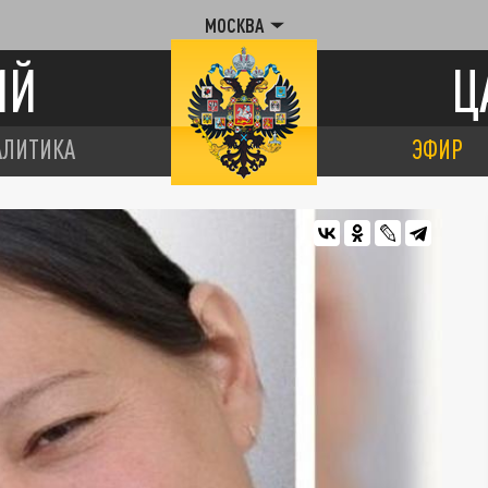
МОСКВА
ИЙ
Ц
АЛИТИКА
ЭФИР