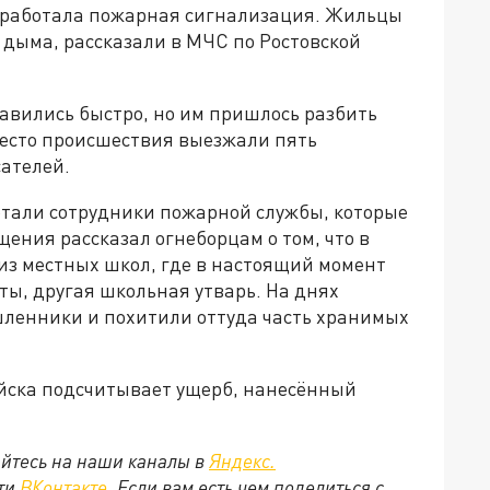
 сработала пожарная сигнализация. Жильцы
о дыма, рассказали в МЧС по Ростовской
вились быстро, но им пришлось разбить
место происшествия выезжали пять
ателей.
ботали сотрудники пожарной службы, которые
щения рассказал огнеборцам о том, что в
з местных школ, где в настоящий момент
ты, другая школьная утварь. На днях
ленники и похитили оттуда часть хранимых
йска подсчитывает ущерб, нанесённый
йтесь на наши каналы в
Яндекс.
ети
ВКонтакте
. Если вам есть чем поделиться с