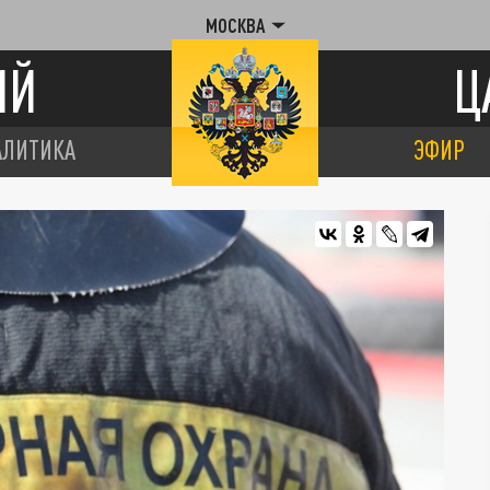
МОСКВА
ИЙ
Ц
АЛИТИКА
ЭФИР