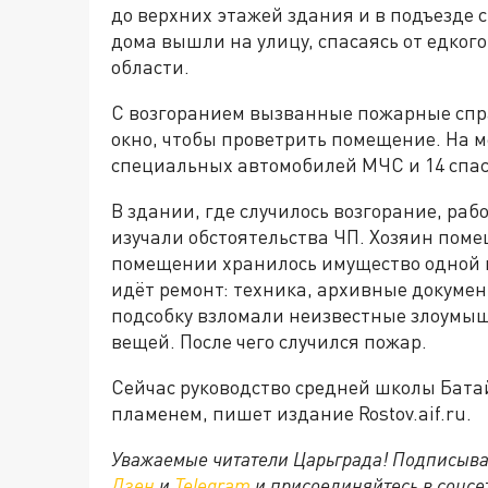
до верхних этажей здания и в подъезде
дома вышли на улицу, спасаясь от едког
области.
С возгоранием вызванные пожарные спра
окно, чтобы проветрить помещение. На 
специальных автомобилей МЧС и 14 спас
В здании, где случилось возгорание, ра
изучали обстоятельства ЧП. Хозяин поме
помещении хранилось имущество одной и
идёт ремонт: техника, архивные докумен
подсобку взломали неизвестные злоумыш
вещей. После чего случился пожар.
Сейчас руководство средней школы Бата
пламенем, пишет издание Rostov.aif.ru.
Уважаемые читатели Царьграда! Подписыва
Дзен
и
Telegram
и присоединяйтесь в соцс