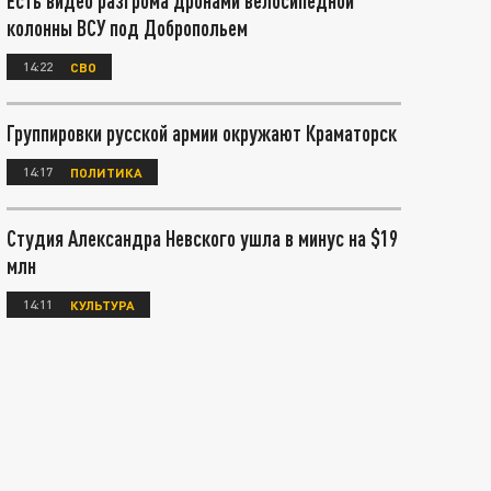
Есть видео разгрома дронами велосипедной
колонны ВСУ под Добропольем
14:22
СВО
Группировки русской армии окружают Краматорск
14:17
ПОЛИТИКА
Студия Александра Невского ушла в минус на $19
млн
14:11
КУЛЬТУРА