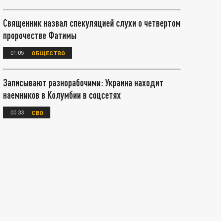
Священник назвал спекуляцией слухи о четвертом
пророчестве Фатимы
01:05
ОБЩЕСТВО
Записывают разнорабочими: Украина находит
наемников в Колумбии в соцсетях
00:33
СВО