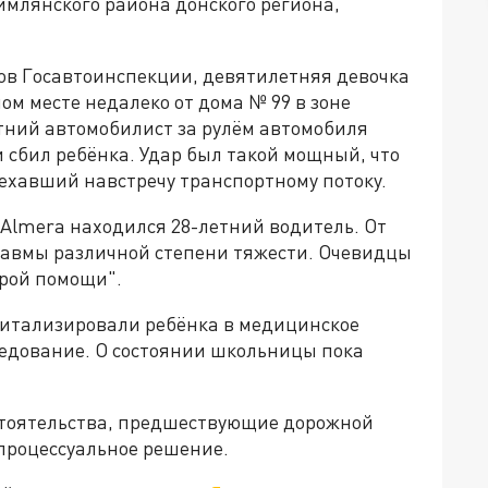
имлянского района донского региона,
в Госавтоинспекции, девятилетняя девочка
м месте недалеко от дома № 99 в зоне
тний автомобилист за рулём автомобиля
и сбил ребёнка. Удар был такой мощный, что
 ехавший навстречу транспортному потоку.
 Almera находился 28-летний водитель. От
равмы различной степени тяжести. Очевидцы
рой помощи".
питализировали ребёнка в медицинское
едование. О состоянии школьницы пока
стоятельства, предшествующие дорожной
 процессуальное решение.