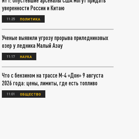
NYT: Опустевшие арсеналы США могут придать
уверенности России и Китаю
11:25
ПОЛИТИКА
Ученые выявили угрозу прорыва приледниковых
озер у ледника Малый Азау
11:17
НАУКА
Что с бензином на трассе М-4 «Дон» 9 августа
2026 года: цены, лимиты, где есть топливо
11:01
ОБЩЕСТВО