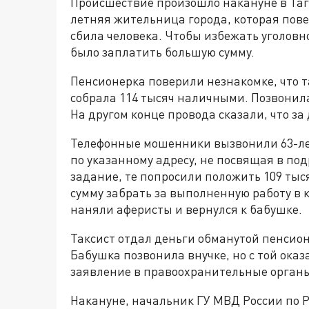
Происшествие произошло накануне в Таг
летняя жительница города, которая пове
сбила человека. Чтобы избежать уголовн
было заплатить большую сумму.
Пенсионерка поверили незнакомке, что т
собрала 114 тысяч наличными. Позвонила
На другом конце провода сказали, что за
Телефонные мошенники вызвонили 63-ле
по указанному адресу, не посвящая в п
задание, те попросили положить 109 тыся
сумму забрать за выполненную работу в к
наняли аферисты и вернулся к бабушке.
Таксист отдал деньги обманутой пенсион
Бабушка позвонила внучке, но с той ока
заявление в правоохранительные орган
Накануне, начальник ГУ МВД России по Р