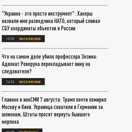
"Украина - это просто инструмент": Хакеры
назвали имя разведчика НАТО, который сливал
СБУ координаты объектов в России
15:20
ЭКСКЛЮЗИВ
Что на самом деле убило профессора Зезина:
Адвокат Реверука перекладывает вину на
следователя?
14:24
ЭКСКЛЮЗИВ
Главное в иноСМИ 7 августа: Трамп почти помирил
Москву и Киев. Украинца схватили в Германии за
шпионаж. Штаты просят вернуть бывшего
морпеха
11:00
ПОЛИТИКА