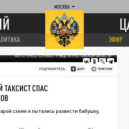
МОСКВА
ИЙ
Ц
АЛИТИКА
ЭФИР
ФОТО: ПРЕСС-СЛУЖБА ГУ МВД ПО РОСТОВСКОЙ ОБЛАСТИ
ПОДПИШИТЕСЬ:
Й ТАКСИСТ СПАС
КОВ
рой схеме и пытались развести бабушку,