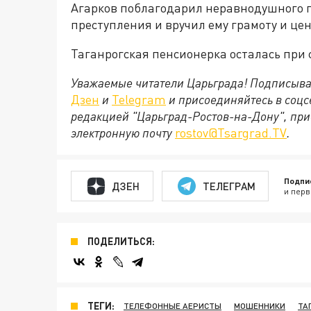
Агарков поблагодарил неравнодушного 
преступления и вручил ему грамоту и це
Таганрогская пенсионерка осталась при 
Уважаемые читатели Царьграда! Подписыва
Дзен
и
Telegram
и присоединяйтесь в соц
редакцией "Царьград-Ростов-на-Дону", при
электронную почту
rostov@Tsargrad.ТV
.
Подпи
ДЗЕН
ТЕЛЕГРАМ
и перв
ПОДЕЛИТЬСЯ:
ТЕГИ:
ТЕЛЕФОННЫЕ АЕРИСТЫ
МОШЕННИКИ
ТА