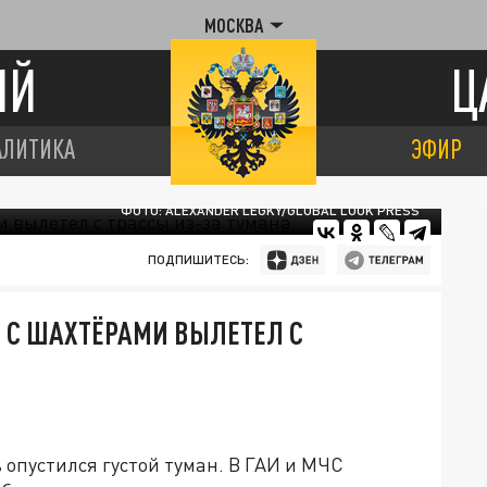
МОСКВА
ИЙ
Ц
АЛИТИКА
ЭФИР
ФОТО: ALEXANDER LEGKY/GLOBAL LOOK PRESS
ПОДПИШИТЕСЬ:
С С ШАХТЁРАМИ ВЫЛЕТЕЛ С
 опустился густой туман. В ГАИ и МЧС