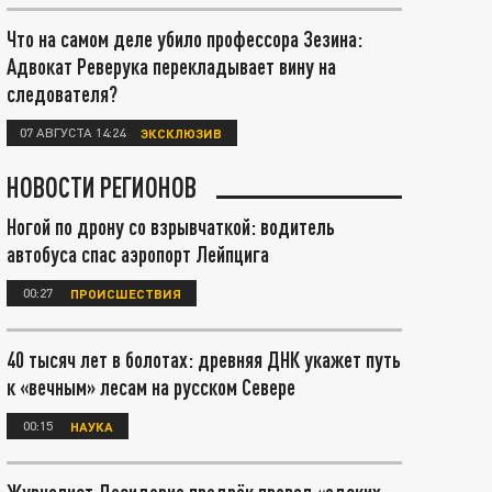
Что на самом деле убило профессора Зезина:
Адвокат Реверука перекладывает вину на
следователя?
07 АВГУСТА 14:24
ЭКСКЛЮЗИВ
НОВОСТИ РЕГИОНОВ
Ногой по дрону со взрывчаткой: водитель
автобуса спас аэропорт Лейпцига
00:27
ПРОИСШЕСТВИЯ
40 тысяч лет в болотах: древняя ДНК укажет путь
к «вечным» лесам на русском Севере
00:15
НАУКА