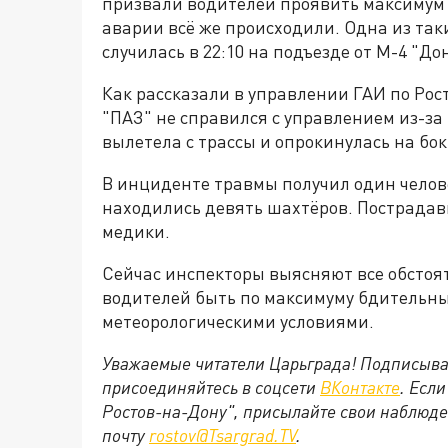
призвали водителей проявить максимум 
аварии всё же происходили. Одна из так
случилась в 22:10 на подъезде от М-4 "До
Как рассказали в управлении ГАИ по Рост
"ПАЗ" не справился с управлением из-за
вылетела с трассы и опрокинулась на бок
В инциденте травмы получил один челове
находились девять шахтёров. Пострада
медики.
Сейчас инспекторы выясняют все обстоя
водителей быть по максимуму бдительны
метеорологическими условиями.
Уважаемые читатели Царьграда! Подписыва
присоединяйтесь в соцсети
ВКонтакте
. Есл
Ростов-на-Дону", присылайте свои наблюде
почту
rostov@Tsargrad.ТV
.