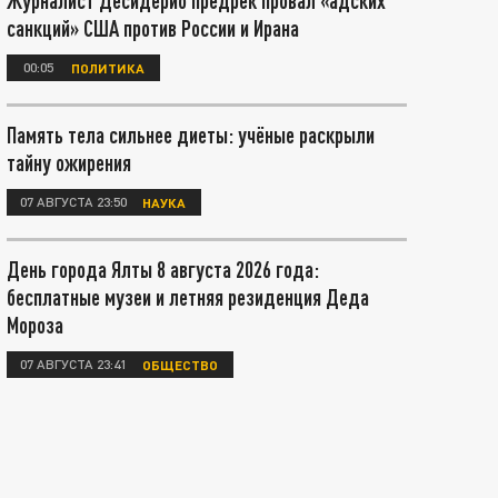
Журналист Десидерио предрёк провал «адских
санкций» США против России и Ирана
00:05
ПОЛИТИКА
Память тела сильнее диеты: учёные раскрыли
тайну ожирения
07 АВГУСТА 23:50
НАУКА
День города Ялты 8 августа 2026 года:
бесплатные музеи и летняя резиденция Деда
Мороза
07 АВГУСТА 23:41
ОБЩЕСТВО