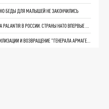
. НО БЕДЫ ДЛЯ МАЛЫШЕЙ НЕ ЗАКОНЧИЛИСЬ
"ОЧЕНЬ ПЛОХИЕ НОВОСТИ": БОЛЬШАЯ ОШИБКА PALANTIR В РОССИИ. СТРАНЫ НАТО ВПЕРВЫЕ ЗА СВО ОСТАНОВИЛИ ПОСТАВКИ ОРУЖИЯ. ВСУ ТЕРЯЮТ ПРИГРАНИЧЬЕ?
ТРИ ГЛАВНЫХ ИНСАЙДА ОБ СВО. ОТМЕНА МОБИЛИЗАЦИИ И ВОЗВРАЩЕНИЕ "ГЕНЕРАЛА АРМАГЕДДОНА"? ОТЛИЧНЫЕ НОВОСТИ, КОТОРЫЕ ЖДАЛИ ВСЕ