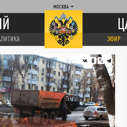
МОСКВА
ИЙ
Ц
АЛИТИКА
ЭФИР