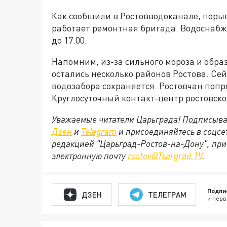
Как сообщили в Ростовводоканале, порыв
работает ремонтная бригада. Водоснабж
до 17.00.
Напомним, из-за сильного мороза и обра
остались несколько районов Ростова. Се
водозабора сохраняется. Ростовчан попр
Круглосуточный контакт-центр ростовског
Уважаемые читатели Царьграда! Подписыва
Дзен
и
Telegram
и присоединяйтесь в соцс
редакцией "Царьград-Ростов-на-Дону", при
электронную почту
rostov@Tsargrad.ТV
.
Подпи
ДЗЕН
ТЕЛЕГРАМ
и перв