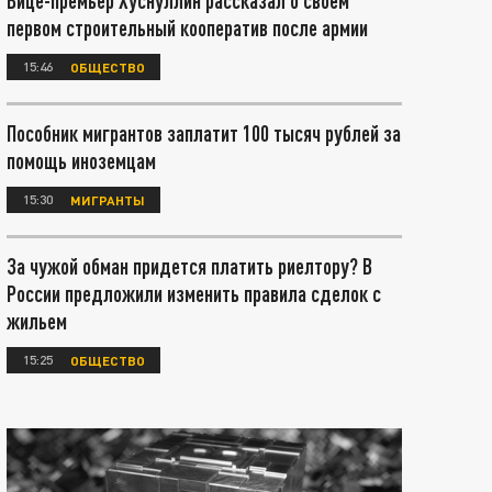
Вице-премьер Хуснуллин рассказал о своём
первом строительный кооператив после армии
15:46
ОБЩЕСТВО
Пособник мигрантов заплатит 100 тысяч рублей за
помощь иноземцам
15:30
МИГРАНТЫ
За чужой обман придется платить риелтору? В
России предложили изменить правила сделок с
жильем
15:25
ОБЩЕСТВО