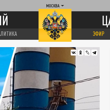
МОСКВА
ИЙ
Ц
АЛИТИКА
ЭФИР