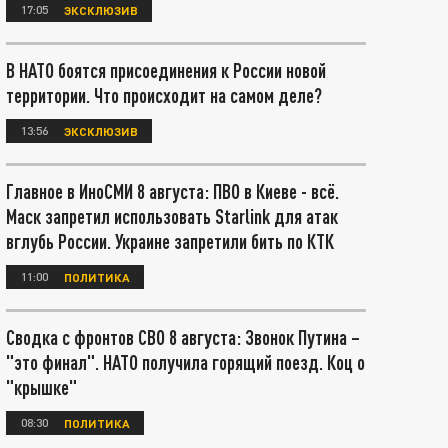
17:05
ЭКСКЛЮЗИВ
В НАТО боятся присоединения к России новой
территории. Что происходит на самом деле?
13:56
ЭКСКЛЮЗИВ
Главное в ИноСМИ 8 августа: ПВО в Киеве - всё.
Маск запретил использовать Starlink для атак
вглубь России. Украине запретили бить по КТК
11:00
ПОЛИТИКА
Сводка с фронтов СВО 8 августа: Звонок Путина –
"это финал". НАТО получила горящий поезд. Коц о
"крышке"
08:30
ПОЛИТИКА