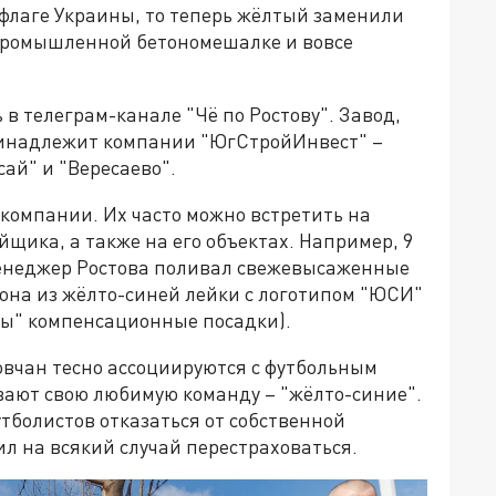
 флаге Украины, то теперь жёлтый заменили
 промышленной бетономешалке и вовсе
 в телеграм-канале "Чё по Ростову". Завод,
инадлежит компании "ЮгСтройИнвест" –
ай" и "Вересаево".
компании. Их часто можно встретить на
щика, а также на его объектах. Например, 9
енеджер Ростова поливал свежевысаженные
Дона из жёлто-синей лейки с логотипом "ЮСИ"
ны" компенсационные посадки).
товчан тесно ассоциируются с футбольным
вают свою любимую команду – "жёлто-синие".
утболистов отказаться от собственной
ил на всякий случай перестраховаться.