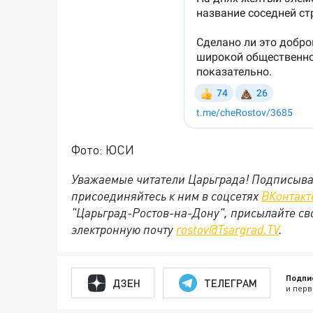
Фото: ЮСИ
Уважаемые читатели Царьграда! Подписыва
присоединяйтесь к ним в соцсетях
ВКонтакт
"Царьград-Ростов-на-Дону", присылайте св
электронную почту
rostov@Tsargrad.ТV
.
Подпи
ДЗЕН
ТЕЛЕГРАМ
и перв