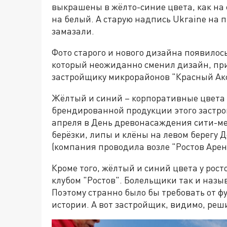
выкрашены в жёлто-синие цвета, как на
на белый. А старую надпись Ukraine на
замазали.
Фото старого и нового дизайна появилось
который неожиданно сменил дизайн, пр
застройщику микрорайонов "Красный Акс
Жёлтый и синий – корпоративные цвета 
брендированной продукции этого застрой
апреля в День древонасаждения сити-м
берёзки, липы и клёны на левом берегу 
(компания проводила возле "Ростов Аре
Кроме того, жёлтый и синий цвета у рос
клубом "Ростов". Болельщики так и назы
Поэтому странно было бы требовать от ф
истории. А вот застройщик, видимо, реш