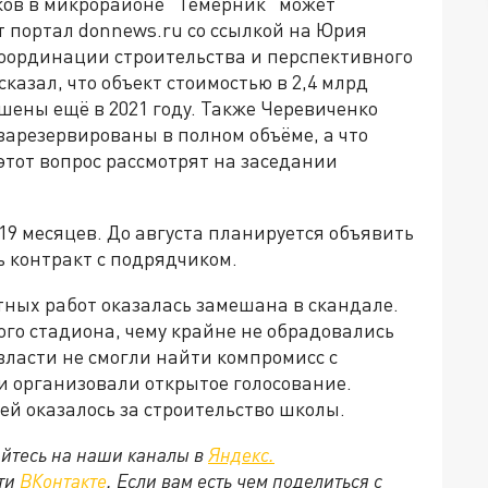
ков в микрорайоне "Темерник" может
т портал donnews.ru со ссылкой на Юрия
оординации строительства и перспективного
казал, что объект стоимостью в 2,4 млрд
шены ещё в 2021 году. Также Черевиченко
 зарезервированы в полном объёме, а что
 этот вопрос рассмотрят на заседании
 19 месяцев. До августа планируется объявить
ь контракт с подрядчиком.
тных работ оказалась замешана в скандале.
ого стадиона, чему крайне не обрадовались
власти не смогли найти компромисс с
и организовали открытое голосование.
ей оказалось за строительство школы.
йтесь на наши каналы в
Яндекс.
ети
ВКонтакте
. Если вам есть чем поделиться с