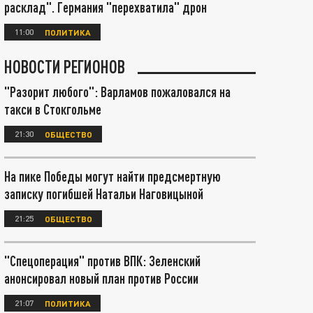
расклад". Германия "перехватила" дрон
11:00
ПОЛИТИКА
НОВОСТИ РЕГИОНОВ
"Разорит любого": Варламов пожаловался на
такси в Стокгольме
21:30
ОБЩЕСТВО
На пике Победы могут найти предсмертную
записку погибшей Натальи Наговицыной
21:25
ОБЩЕСТВО
"Спецоперация" против ВПК: Зеленский
анонсировал новый план против России
21:07
ПОЛИТИКА