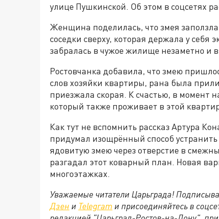
улице Пушкинской. Об этом в соцсетях р
Женщина поделилась, что змея заползла 
соседки сверху, которая держала у себя 
забралась в чужое жилище незаметно и в
Ростовчанка добавила, что змею пришлось
слов хозяйки квартиры, рана была прил
приезжала скорая. К счастью, в момент 
который также проживает в этой квартир
Как тут не вспомнить рассказ Артура Кон
придумал изощрённый способ устранить 
ядовитую змею через отверстие в смежн
разгадал этот коварный план. Новая вар
многоэтажках.
Уважаемые читатели Царьграда! Подписыва
Дзен
и
Telegram
и присоединяйтесь в соцс
редакцией "Царьград-Ростов-на-Дону", при