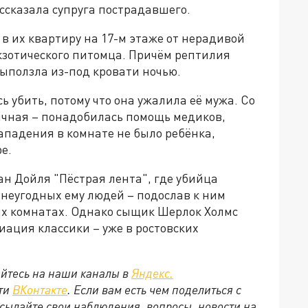
ассказала супруга пострадавшего.
в их квартиру на 17-м этаже от нерадивой
экзотического питомца. Причём рептилия
ыползла из-под кровати ночью.
 убить, потому что она ужалила её мужа. Со
ичная – понадобилась помощь медиков,
нападения в комнате не было ребёнка,
е.
ан Дойля "Пёстрая лента", где убийца
неугодных ему людей – подослав к ним
ых комнатах. Однако сыщик Шерлок Холмс
иация классики – уже в ростовских
йтесь на наши каналы в
Яндекс.
ети
ВКонтакте
. Если вам есть чем поделиться с
сылайте свои наблюдения, вопросы, новости на