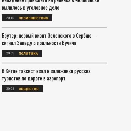
Нападение приезжего на ребенка в Челябинске
вылилось в уголовное дело
20:10
ПРОИСШЕСТВИЯ
Брутер: первый визит Зеленского в Сербию —
сигнал Западу о лояльности Вучича
20:05
ПОЛИТИКА
В Китае таксист взял в заложники русских
туристов по дороге в аэропорт
20:03
ОБЩЕСТВО