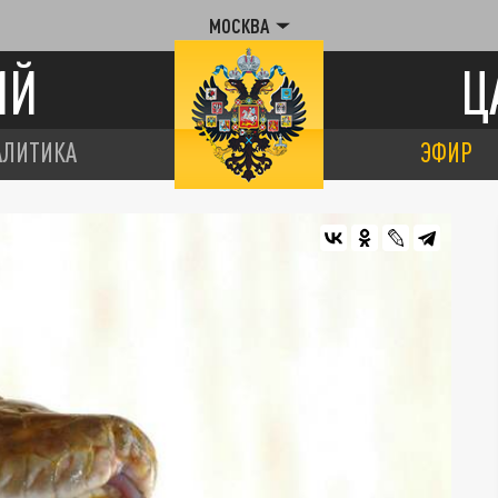
МОСКВА
ИЙ
Ц
АЛИТИКА
ЭФИР