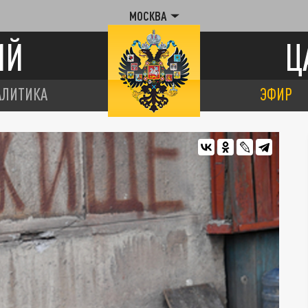
МОСКВА
ИЙ
Ц
АЛИТИКА
ЭФИР