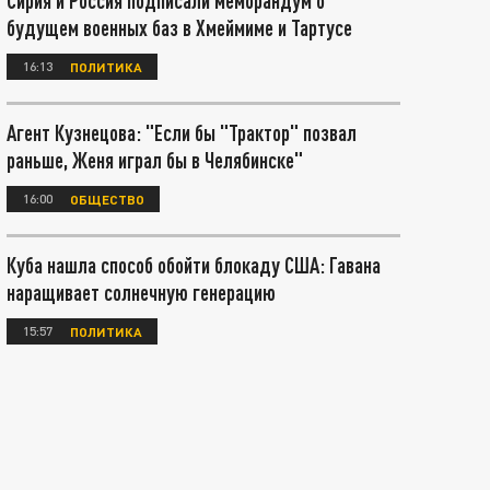
Сирия и Россия подписали меморандум о
будущем военных баз в Хмеймиме и Тартусе
16:13
ПОЛИТИКА
Агент Кузнецова: "Если бы "Трактор" позвал
раньше, Женя играл бы в Челябинске"
16:00
ОБЩЕСТВО
Куба нашла способ обойти блокаду США: Гавана
наращивает солнечную генерацию
15:57
ПОЛИТИКА