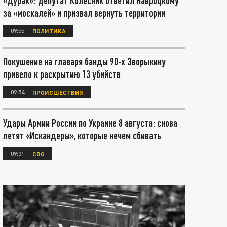
«Дурак»: депутат Колесник ответил Навроцкому
за «москалей» и призвал вернуть территории
09:55
ПОЛИТИКА
Покушение на главаря банды 90-х Зворыкину
привело к раскрытию 13 убийств
09:54
ПРОИСШЕСТВИЯ
Удары Армии России по Украине 8 августа: снова
летят «Искандеры», которые нечем сбивать
09:31
СВО