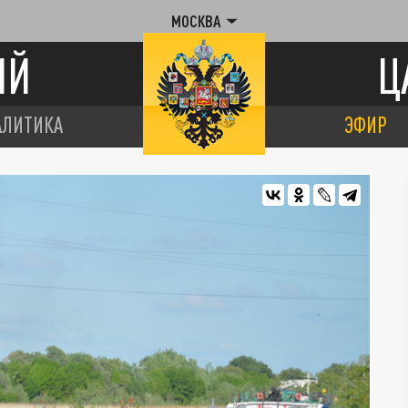
МОСКВА
ИЙ
Ц
АЛИТИКА
ЭФИР