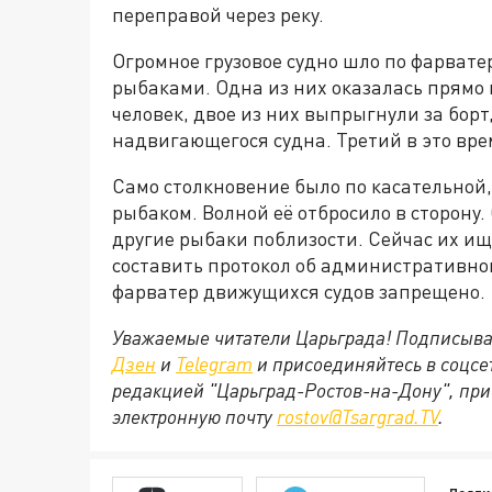
переправой через реку.
Огромное грузовое судно шло по фарвате
рыбаками. Одна из них оказалась прямо п
человек, двое из них выпрыгнули за борт
надвигающегося судна. Третий в это вре
Само столкновение было по касательной, 
рыбаком. Волной её отбросило в сторону
другие рыбаки поблизости. Сейчас их и
составить протокол об административно
фарватер движущихся судов запрещено.
Уважаемые читатели Царьграда! Подписыва
Дзен
и
Telegram
и присоединяйтесь в соцс
редакцией "Царьград-Ростов-на-Дону", при
электронную почту
rostov@Tsargrad.ТV
.