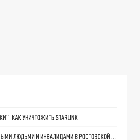
ТКИ": КАК УНИЧТОЖИТЬ STARLINK
ЕЖЕМЕСЯЧНАЯ ВЫПЛАТА ПО УХОДУ ЗА ПОЖИЛЫМИ ЛЮДЬМИ И ИНВАЛИДАМИ В РОСТОВСКОЙ ОБЛАСТИ: КАК ПОЛУЧИТЬ