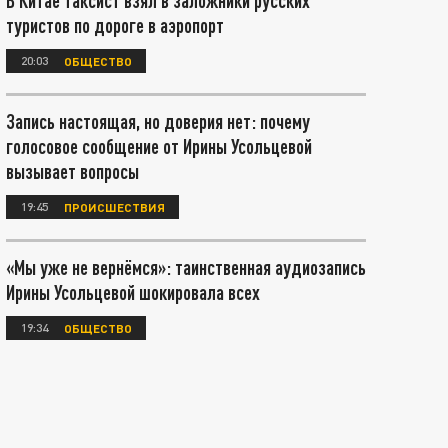
В Китае таксист взял в заложники русских
туристов по дороге в аэропорт
20:03
ОБЩЕСТВО
Запись настоящая, но доверия нет: почему
голосовое сообщение от Ирины Усольцевой
вызывает вопросы
19:45
ПРОИСШЕСТВИЯ
«Мы уже не вернёмся»: таинственная аудиозапись
Ирины Усольцевой шокировала всех
19:34
ОБЩЕСТВО