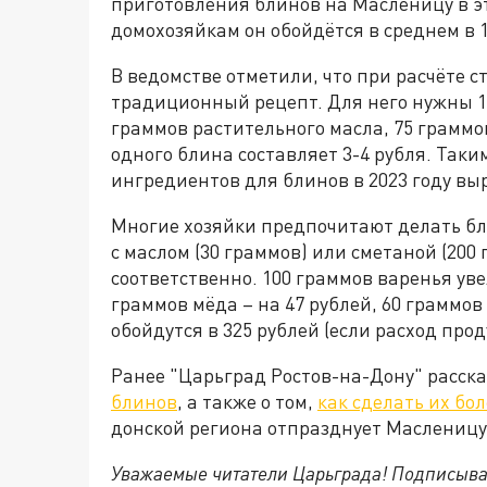
приготовления блинов на Масленицу в эт
домохозяйкам он обойдётся в среднем в 1
В ведомстве отметили, что при расчёте с
традиционный рецепт. Для него нужны 1 л
граммов растительного масла, 75 граммов
одного блина составляет 3-4 рубля. Таки
ингредиентов для блинов в 2023 году выр
Многие хозяйки предпочитают делать бл
с маслом (30 граммов) или сметаной (200 
соответственно. 100 граммов варенья уве
граммов мёда – на 47 рублей, 60 граммов
обойдутся в 325 рублей (если расход прод
Ранее "Царьград Ростов-на-Дону" расск
блинов
, а также о том,
как сделать их бо
донской региона отпразднует Масленицу
Уважаемые читатели Царьграда! Подписыва