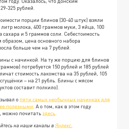
ом году. Оказалось, что донским
29-325 рублей.
тоимости порции блинов (30-40 штук) взяли
итр молока, 400 граммов муки, 3 яйца, 100
 сахара и 5 граммов соли. Себестоимость
м образом, цена основного набора
осла больше чем на 7 рублей.
ины с начинкой. На ту же порцию для блинов
граммов) потребуется 150 рублей и 185 рублей
личат стоимость лакомства на 35 рублей, 105
 сгущёнки – на 21 рубль. Блины с мясом
уктов составит полкило).
азывал о
пяти самых необычных начинках для
лее полезными
. А о том, как в этом году
, можно почитать
здесь
.
йтесь на наши каналы в
Яндекс.