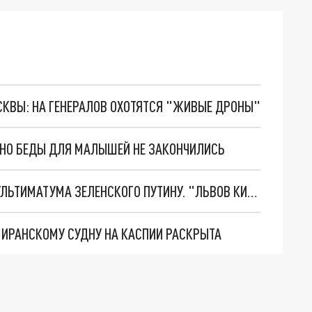
ОСКВЫ: НА ГЕНЕРАЛОВ ОХОТЯТСЯ "ЖИВЫЕ ДРОНЫ"
. НО БЕДЫ ДЛЯ МАЛЫШЕЙ НЕ ЗАКОНЧИЛИСЬ
НОВОЕ МАСШТАБНЕЙШЕЕ НАСТУПЛЕНИЕ. ТРИ УЛЬТИМАТУМА ЗЕЛЕНСКОГО ПУТИНУ. "ЛЬВОВ КИМА" ПОСТАВЯТ НА ПВО? ГЛОБАЛЬНЫЙ ПРОРЫВ ПОД ЗАПОРОЖЬЕМ
О ИРАНСКОМУ СУДНУ НА КАСПИИ РАСКРЫТА