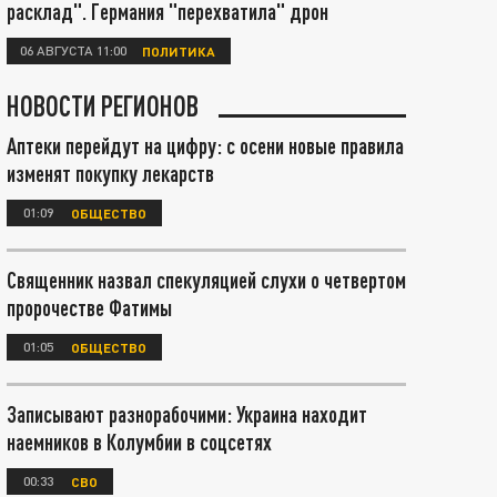
расклад". Германия "перехватила" дрон
06 АВГУСТА 11:00
ПОЛИТИКА
НОВОСТИ РЕГИОНОВ
Аптеки перейдут на цифру: с осени новые правила
изменят покупку лекарств
01:09
ОБЩЕСТВО
Священник назвал спекуляцией слухи о четвертом
пророчестве Фатимы
01:05
ОБЩЕСТВО
Записывают разнорабочими: Украина находит
наемников в Колумбии в соцсетях
00:33
СВО