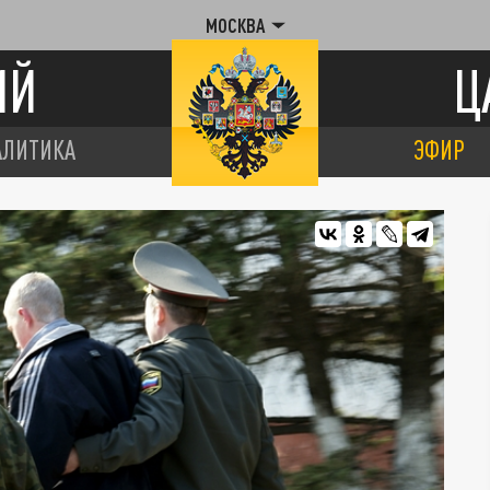
МОСКВА
ИЙ
Ц
АЛИТИКА
ЭФИР