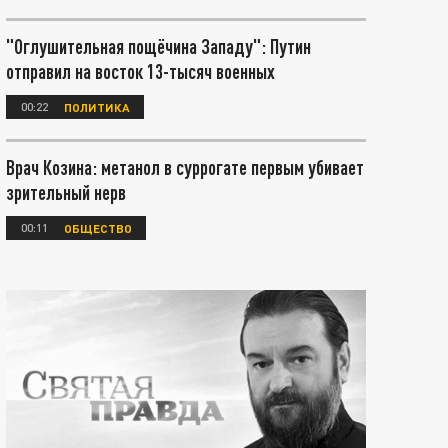
"Оглушительная пощёчина Западу": Путин
отправил на восток 13-тысяч военных
00:22
ПОЛИТИКА
Врач Козина: метанол в суррогате первым убивает
зрительный нерв
00:11
ОБЩЕСТВО