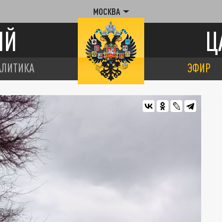
МОСКВА
ИЙ
Ц
АЛИТИКА
ЭФИР