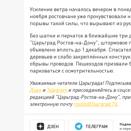
Усиление ветра началось вечером в понед
ноября ростовчане уже прочувствовали н
порывы такой силы, что вырывают из рук
Без шапки и перчаток в ближайшие три д
"Царьград Ростов-на-Дону", штормовое 
объявлено вплоть до 1 декабря. Спасат
деревьев и слабо закреплённых констру
обрывы проводов. Пешеходов призвали б
парковаться с осмотрительностью.
Уважаемые читатели Царьграда! Подписыва
Дзен
и
Telegram
и присоединяйтесь в соцс
редакцией "Царьград-Ростов-на-Дону", при
электронную почту
rostov@Tsargrad.ТV
.
Подпи
ДЗЕН
ТЕЛЕГРАМ
и перв