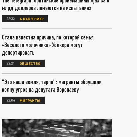
The Telegraph: британские бронемашины Ajax за 8
млрд долларов ломаются на испытаниях
22:32
А КАК У НИХ?
Стала известна причина, по которой семья
«Веселого молочника» Уолкера могут
депортировать
22:21
ОБЩЕСТВО
"Это наша земля, терпи": мигранты обрушили
волну угроз на депутата Воропаеву
22:04
МИГРАНТЫ