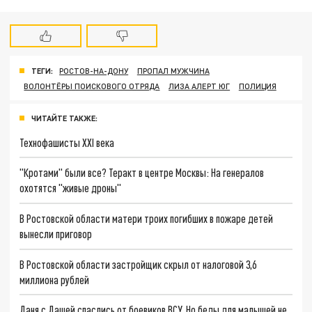
ТЕГИ:
РОСТОВ-НА-ДОНУ
ПРОПАЛ МУЖЧИНА
ВОЛОНТЁРЫ ПОИСКОВОГО ОТРЯДА
ЛИЗА АЛЕРТ ЮГ
ПОЛИЦИЯ
ЧИТАЙТЕ ТАКЖЕ:
Технофашисты XXI века
"Кротами" были все? Теракт в центре Москвы: На генералов
охотятся "живые дроны"
В Ростовской области матери троих погибших в пожаре детей
вынесли приговор
В Ростовской области застройщик скрыл от налоговой 3,6
миллиона рублей
Даня с Дашей спаслись от боевиков ВСУ. Но беды для малышей не