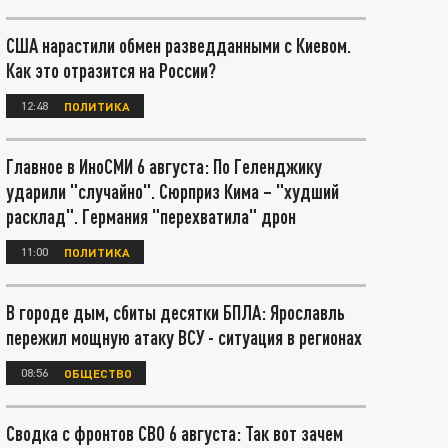
США нарастили обмен разведданными с Киевом.
Как это отразится на России?
12:48
ПОЛИТИКА
Главное в ИноСМИ 6 августа: По Геленджику
ударили "случайно". Сюрприз Кима – "худший
расклад". Германия "перехватила" дрон
11:00
ПОЛИТИКА
В городе дым, сбиты десятки БПЛА: Ярославль
пережил мощную атаку ВСУ - ситуация в регионах
08:56
ОБЩЕСТВО
Сводка с фронтов СВО 6 августа: Так вот зачем