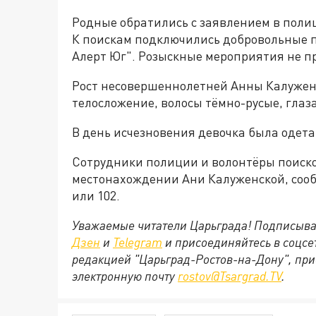
Родные обратились с заявлением в поли
К поискам подключились добровольные 
Алерт Юг". Розыскные мероприятия не п
Рост несовершеннолетней Анны Калуженс
телосложение, волосы тёмно-русые, глаза
В день исчезновения девочка была одета 
Сотрудники полиции и волонтёры поисково
местонахождении Ани Калуженской, сообщи
или 102.
Уважаемые читатели Царьграда! Подписыва
Дзен
и
Telegram
и присоединяйтесь в соцс
редакцией "Царьград-Ростов-на-Дону", при
электронную почту
rostov@Tsargrad.ТV
.