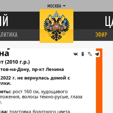
МОСКВА
ИЙ
Ц
АЛИТИКА
ЭФИР