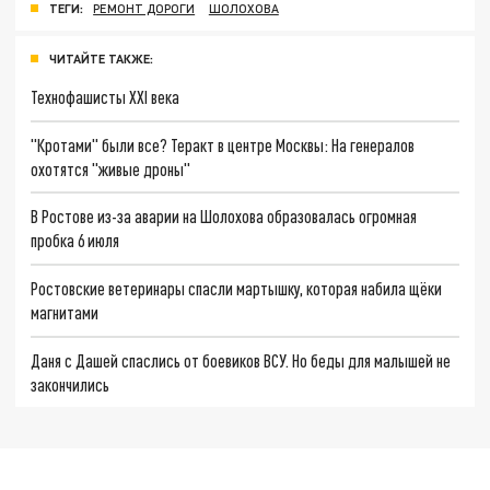
ТЕГИ:
РЕМОНТ ДОРОГИ
ШОЛОХОВА
ЧИТАЙТЕ ТАКЖЕ:
Технофашисты XXI века
"Кротами" были все? Теракт в центре Москвы: На генералов
охотятся "живые дроны"
В Ростове из-за аварии на Шолохова образовалась огромная
пробка 6 июля
Ростовские ветеринары спасли мартышку, которая набила щёки
магнитами
Даня с Дашей спаслись от боевиков ВСУ. Но беды для малышей не
закончились