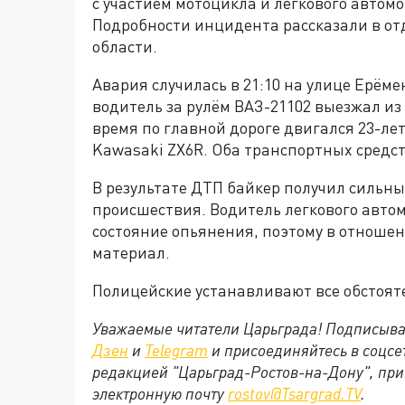
с участием мотоцикла и легкового автомо
Подробности инцидента рассказали в от
области.
Авария случилась в 21:10 на улице Ерём
водитель за рулём ВАЗ-21102 выезжал из
время по главной дороге двигался 23-л
Kawasaki ZX6R. Оба транспортных средст
В результате ДТП байкер получил сильны
происшествия. Водитель легкового автом
состояние опьянения, поэтому в отноше
материал.
Полицейские устанавливают все обстоят
Уважаемые читатели Царьграда! Подписыва
Дзен
и
Telegram
и присоединяйтесь в соцс
редакцией "Царьград-Ростов-на-Дону", при
электронную почту
rostov@Tsargrad.ТV
.