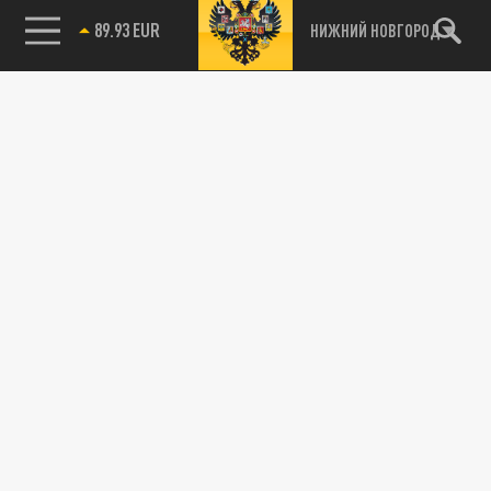
89.93 EUR
НИЖНИЙ НОВГОРОД
115093, г. Москва, переулок Партийный,
д.1, к.57, стр.3, эт.1, пом.I, ком.45
Тел.:
+7 (495) 374-77-73
info@tsargrad.tv
Адрес для пресс-релизов
press@tsargrad.tv