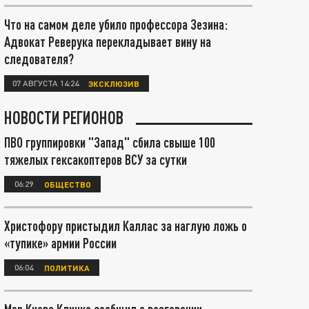
Что на самом деле убило профессора Зезина:
Адвокат Реверука перекладывает вину на
следователя?
07 АВГУСТА 14:24
ЭКСКЛЮЗИВ
НОВОСТИ РЕГИОНОВ
ПВО группировки "Запад" сбила свыше 100
тяжелых гексакоптеров ВСУ за сутки
06:29
ОБЩЕСТВО
Христофору пристыдил Каллас за наглую ложь о
«тупике» армии России
06:04
ПОЛИТИКА