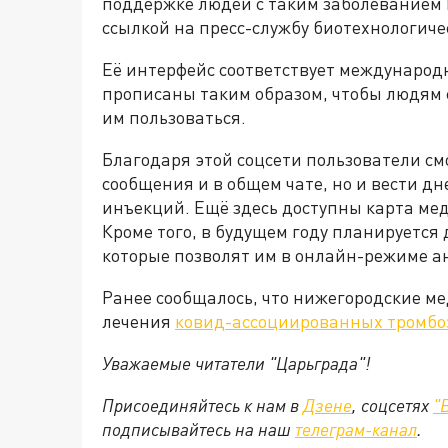
поддержке людей с таким заболеванием B
ссылкой на пресс-службу биотехнологиче
Её интерфейс соответствует междунаро
прописаны таким образом, чтобы людям 
им пользоваться.
Благодаря этой соцсети пользователи см
сообщения и в общем чате, но и вести дн
инъекций. Ещё здесь доступны карта мед
Кроме того, в будущем году планируется 
которые позволят им в онлайн-режиме а
Ранее сообщалось, что нижегородские м
лечения
ковид-ассоциированных тромбо
Уважаемые читатели "Царьграда"!
Присоединяйтесь к нам в
Дзене
, соцсетях
"
подписывайтесь на
наш
телеграм-канал
.