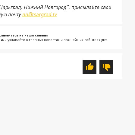
"Царьград. Нижний Новгород", присылайте свои
ную почту
nn@tsargrad.tv
.
сывайтесь на наши каналы
ыми узнавайте о главных новостях и важнейших событиях дня.