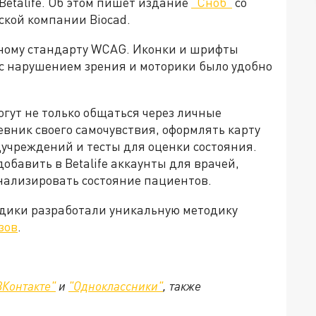
etalife. Об этом пишет издание
"Сноб"
со
ской компании Biocad.
дному стандарту WCAG. Иконки и шрифты
с нарушением зрения и моторики было удобно
огут не только общаться через личные
евник своего самочувствия, оформлять карту
учреждений и тесты для оценки состояния.
добавить в Betalife аккаунты для врачей,
нализировать состояние пациентов.
едики разработали уникальную методику
зов
.
ВКонтакте"
и
"Одноклассники"
,
также