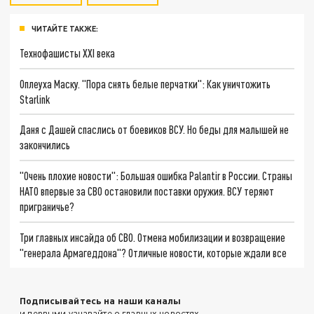
ЧИТАЙТЕ ТАКЖЕ:
Технофашисты XXI века
Оплеуха Маску. "Пора снять белые перчатки": Как уничтожить
Starlink
Даня с Дашей спаслись от боевиков ВСУ. Но беды для малышей не
закончились
"Очень плохие новости": Большая ошибка Palantir в России. Страны
НАТО впервые за СВО остановили поставки оружия. ВСУ теряют
приграничье?
Три главных инсайда об СВО. Отмена мобилизации и возвращение
"генерала Армагеддона"? Отличные новости, которые ждали все
Подписывайтесь на наши каналы
и первыми узнавайте о главных новостях