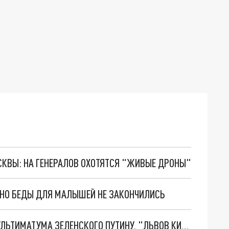
ОСКВЫ: НА ГЕНЕРАЛОВ ОХОТЯТСЯ "ЖИВЫЕ ДРОНЫ"
. НО БЕДЫ ДЛЯ МАЛЫШЕЙ НЕ ЗАКОНЧИЛИСЬ
НОВОЕ МАСШТАБНЕЙШЕЕ НАСТУПЛЕНИЕ. ТРИ УЛЬТИМАТУМА ЗЕЛЕНСКОГО ПУТИНУ. "ЛЬВОВ КИМА" ПОСТАВЯТ НА ПВО? ГЛОБАЛЬНЫЙ ПРОРЫВ ПОД ЗАПОРОЖЬЕМ