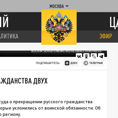
МОСКВА
ИЙ
Ц
АЛИТИКА
ЭФИР
BULKIN SERGEY/NEWS.RU/GLOBALLOOKPRESS
ПОДПИШИТЕСЬ:
АЖДАНСТВА ДВУХ
суда о прекращении русского гражданства
торые уклонились от воинской обязанности. Об
 региону.