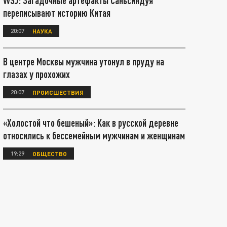
WSJ: Загадочные артефакты Саньсиндуя
переписывают историю Китая
20:07
НАУКА
В центре Москвы мужчина утонул в пруду на
глазах у прохожих
20:07
ПРОИСШЕСТВИЯ
«Холостой что бешеный»: Как в русской деревне
относились к бессемейным мужчинам и женщинам
19:29
ОБЩЕСТВО