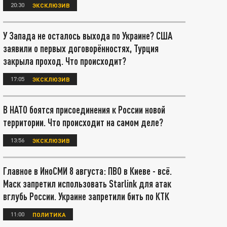
20:30
ЭКСКЛЮЗИВ
У Запада не осталось выхода по Украине? США
заявили о первых договорённостях, Турция
закрыла проход. Что происходит?
17:05
ЭКСКЛЮЗИВ
В НАТО боятся присоединения к России новой
территории. Что происходит на самом деле?
13:56
ЭКСКЛЮЗИВ
Главное в ИноСМИ 8 августа: ПВО в Киеве - всё.
Маск запретил использовать Starlink для атак
вглубь России. Украине запретили бить по КТК
11:00
ПОЛИТИКА