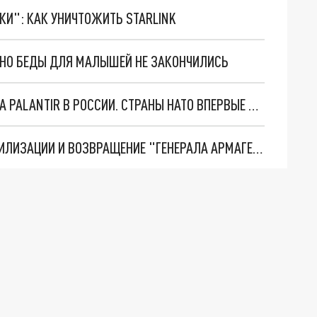
ТКИ": КАК УНИЧТОЖИТЬ STARLINK
. НО БЕДЫ ДЛЯ МАЛЫШЕЙ НЕ ЗАКОНЧИЛИСЬ
"ОЧЕНЬ ПЛОХИЕ НОВОСТИ": БОЛЬШАЯ ОШИБКА PALANTIR В РОССИИ. СТРАНЫ НАТО ВПЕРВЫЕ ЗА СВО ОСТАНОВИЛИ ПОСТАВКИ ОРУЖИЯ. ВСУ ТЕРЯЮТ ПРИГРАНИЧЬЕ?
ТРИ ГЛАВНЫХ ИНСАЙДА ОБ СВО. ОТМЕНА МОБИЛИЗАЦИИ И ВОЗВРАЩЕНИЕ "ГЕНЕРАЛА АРМАГЕДДОНА"? ОТЛИЧНЫЕ НОВОСТИ, КОТОРЫЕ ЖДАЛИ ВСЕ