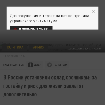
Два покушения и теракт на пляже: хроника
украинского ультиматума
В ПРЯМОМ ЭФИРЕ:
ПОЛИТИКА
АРМИЯ
АВИЛОВ АЛЕКСАНДР/"АГН МОСКВА"
11 ФЕВРАЛЯ 16:14
ПОДПИШИТЕСЬ:
В России установили оклад срочникам: за
гостайну и риск для жизни заплатят
дополнительно