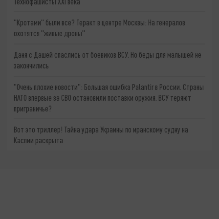
Технофашисты XXI века
"Кротами" были все? Теракт в центре Москвы: На генералов
охотятся "живые дроны"
Даня с Дашей спаслись от боевиков ВСУ. Но беды для малышей не
закончились
"Очень плохие новости": Большая ошибка Palantir в России. Страны
НАТО впервые за СВО остановили поставки оружия. ВСУ теряют
приграничье?
Вот это триллер! Тайна удара Украины по иранскому судну на
Каспии раскрыта