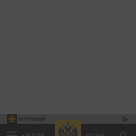
18+
АВТОРИЗАЦИЯ
89.93 EUR
РОССИЯ