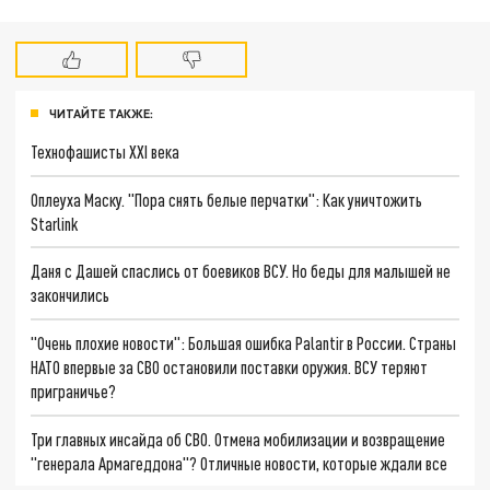
ЧИТАЙТЕ ТАКЖЕ:
Технофашисты XXI века
Оплеуха Маску. "Пора снять белые перчатки": Как уничтожить
Starlink
Даня с Дашей спаслись от боевиков ВСУ. Но беды для малышей не
закончились
"Очень плохие новости": Большая ошибка Palantir в России. Страны
НАТО впервые за СВО остановили поставки оружия. ВСУ теряют
приграничье?
Три главных инсайда об СВО. Отмена мобилизации и возвращение
"генерала Армагеддона"? Отличные новости, которые ждали все