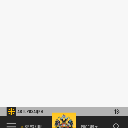
18+
АВТОРИЗАЦИЯ
89.93 EUR
РОССИЯ