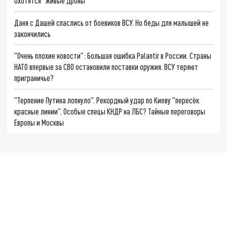
охотятся "живые дроны"
Даня с Дашей спаслись от боевиков ВСУ. Но беды для малышей не
закончились
"Очень плохие новости": Большая ошибка Palantir в России. Страны
НАТО впервые за СВО остановили поставки оружия. ВСУ теряют
приграничье?
"Терпение Путина лопнуло". Рекордный удар по Киеву "пересёк
красные линии". Особые спецы КНДР на ЛБС? Тайные переговоры
Европы и Москвы