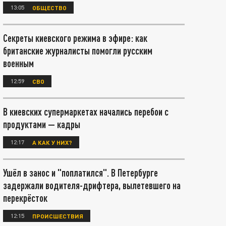
13:05
ОБЩЕСТВО
Секреты киевского режима в эфире: как
британские журналисты помогли русским
военным
12:59
СВО
В киевских супермаркетах начались перебои с
продуктами — кадры
12:17
А КАК У НИХ?
Ушёл в занос и "поплатился". В Петербурге
задержали водителя-дрифтера, вылетевшего на
перекрёсток
12:15
ПРОИСШЕСТВИЯ