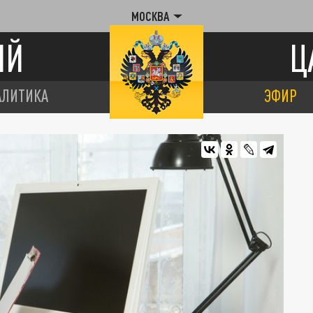
МОСКВА
ИЙ
Ц
АЛИТИКА
ЭФИР