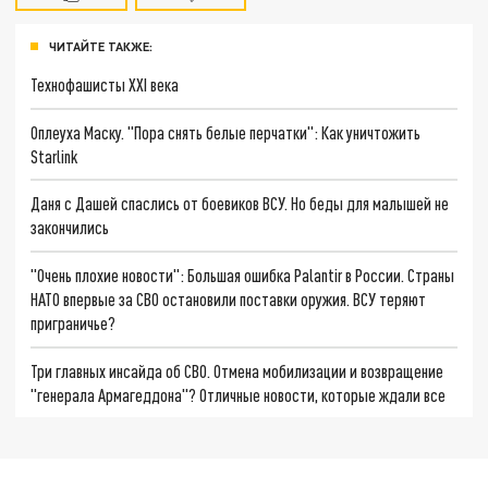
ЧИТАЙТЕ ТАКЖЕ:
Технофашисты XXI века
Оплеуха Маску. "Пора снять белые перчатки": Как уничтожить
Starlink
Даня с Дашей спаслись от боевиков ВСУ. Но беды для малышей не
закончились
"Очень плохие новости": Большая ошибка Palantir в России. Страны
НАТО впервые за СВО остановили поставки оружия. ВСУ теряют
приграничье?
Три главных инсайда об СВО. Отмена мобилизации и возвращение
"генерала Армагеддона"? Отличные новости, которые ждали все