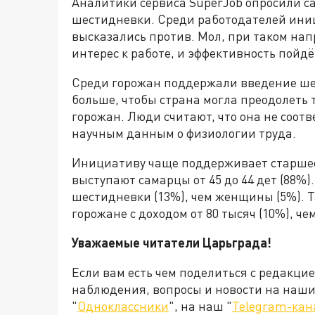
Аналитики сервиса SuperJob опросили с
шестидневки. Среди работодателей ини
высказались против. Мол, при таком на
интерес к работе, и эффективность пойдё
Среди горожан поддержали введение ше
больше, чтобы страна могла преодолеть
горожан. Люди считают, что она не соотв
научным данным о физиологии труда.
Инициативу чаще поддерживает старшее 
выступают самарцы от 45 до 44 дет (88%
шестидневки (13%), чем женщины (5%).
горожане с доходом от 80 тысяч (10%), че
Уважаемые читатели Царьграда!
Если вам есть чем поделиться с редакци
наблюдения, вопросы и новости на наши 
"
Одноклассники
", на наш "
Telegram-кан