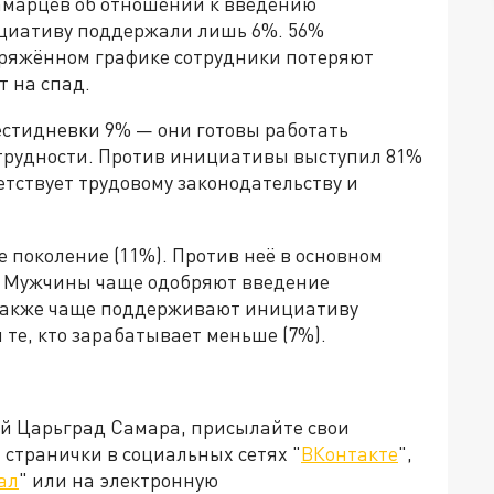
амарцев об отношении к введению
циативу поддержали лишь 6%. 56%
пряжённом графике сотрудники потеряют
т на спад.
стидневки 9% — они готовы работать
 трудности. Против инициативы выступил 81%
етствует трудовому законодательству и
поколение (11%). Против неё в основном
). Мужчины чаще одобряют введение
 Также чаще поддерживают инициативу
м те, кто зарабатывает меньше (7%).
ей Царьград Самара, присылайте свои
странички в социальных сетях "
ВКонтакте
",
ал
" или на электронную