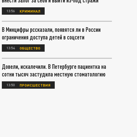
внести залог за себя и выйти из-под стражи
13:56
КРИМИНАЛ
В Минцифры рссказали, появятся ли в России
ограничения доступа детей в соцсети
13:54
ОБЩЕСТВО
Довели, искалечили. В Петербурге пациентка на
сотни тысяч застудила местную стоматологию
13:50
ПРОИСШЕСТВИЯ