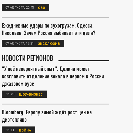
07 АВГУСТА 20:45
СВО
Ежедневные удары по сухогрузам. Одесса.
Николаев. Зачем Россия выбивает эти цели?
07 АВГУСТА 18:21
ЭКСКЛЮЗИВ
НОВОСТИ РЕГИОНОВ
"У неё невероятный опыт". Долина может
возглавить отделение вокала в первом в России
джазовом вузе
11:20
ШОУ-БИЗНЕС
Bloomberg: Европу зимой ждёт рост цен на
дизтопливо
11:11
ВОЙНА