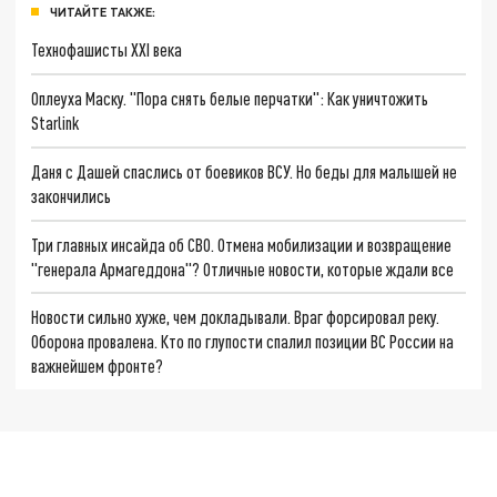
ЧИТАЙТЕ ТАКЖЕ:
Технофашисты XXI века
Оплеуха Маску. "Пора снять белые перчатки": Как уничтожить
Starlink
Даня с Дашей спаслись от боевиков ВСУ. Но беды для малышей не
закончились
Три главных инсайда об СВО. Отмена мобилизации и возвращение
"генерала Армагеддона"? Отличные новости, которые ждали все
Новости сильно хуже, чем докладывали. Враг форсировал реку.
Оборона провалена. Кто по глупости спалил позиции ВС России на
важнейшем фронте?